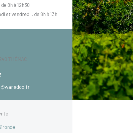
 de 8h à 12h30
di et vendredi : de 8h à 13h
4240 THÉNAC
3
e@wanadoo.fr
ente
Gironde