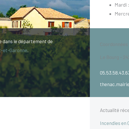
Mardi :
Mercre
e dans le département de
Coordonnées
t-et-Garonne
.
Le Bourg – 2
05.53.58.43.6
thenac.mairi
Actualité réc
Incendies en 