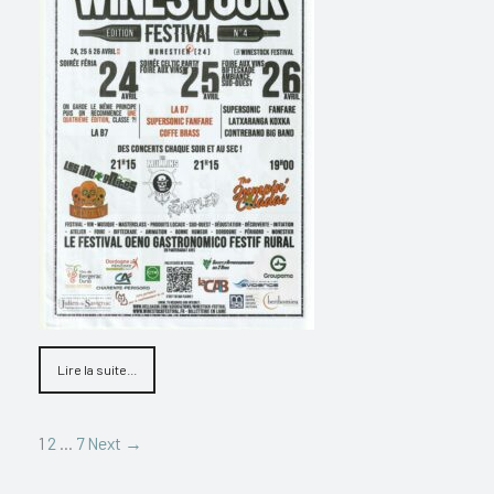
Lire la suite...
1
2
…
7
Next →