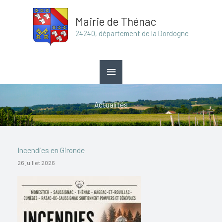
Aller
Menu
Mairie de Thénac
au
principal
24240, département de la Dordogne
contenu
Actualités
Incendies en Gironde
26 juillet 2026