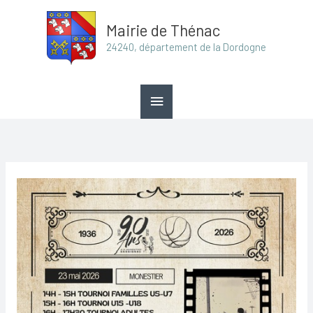
Aller
Menu
Mairie de Thénac
au
principal
24240, département de la Dordogne
contenu