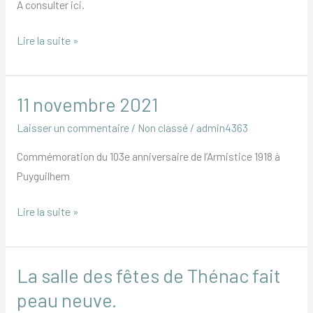
A consulter ici.
d’Agglomération
Bergeracoise
Lire la suite »
11 novembre 2021
11
novembre
Laisser un commentaire
/
Non classé
/
admin4363
2021
Commémoration du 103e anniversaire de l’Armistice 1918 à
Puyguilhem
Lire la suite »
La salle des fêtes de Thénac fait
La
salle
peau neuve.
des