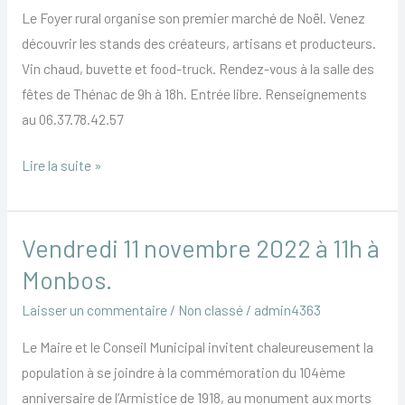
Le Foyer rural organise son premier marché de Noël. Venez
découvrir les stands des créateurs, artisans et producteurs.
Vin chaud, buvette et food-truck. Rendez-vous à la salle des
fêtes de Thénac de 9h à 18h. Entrée libre. Renseignements
au 06.37.78.42.57
Lire la suite »
Vendredi 11 novembre 2022 à 11h à
Vendredi
11
Monbos.
novembre
Laisser un commentaire
/
Non classé
/
admin4363
2022
à
Le Maire et le Conseil Municipal invitent chaleureusement la
11h
population à se joindre à la commémoration du 104ème
à
anniversaire de l’Armistice de 1918, au monument aux morts