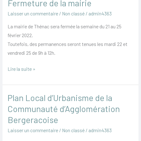
Fermeture de la mairie
Fermeture
de
Laisser un commentaire
/
Non classé
/
admin4363
la
La mairie de Thénac sera fermée la semaine du 21 au 25
mairie
février 2022.
Toutefois, des permanences seront tenues les mardi 22 et
vendredi 25 de 9h à 12h.
Lire la suite »
Plan Local d’Urbanisme de la
Plan
Local
Communauté d’Agglomération
d’Urbanisme
Bergeracoise
de
Laisser un commentaire
/
Non classé
/
admin4363
la
Communauté