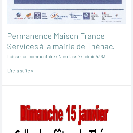
Permanence Maison France
Services à la mairie de Thénac.
Laisser un commentaire
/
Non classé
/
admin4363
Lire la suite »
Aprés-
midi
jeux
–
15