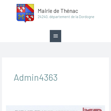
Aller
Menu
Mairie de Thénac
au
principal
24240, département de la Dordogne
contenu
Admin4363
Permanence