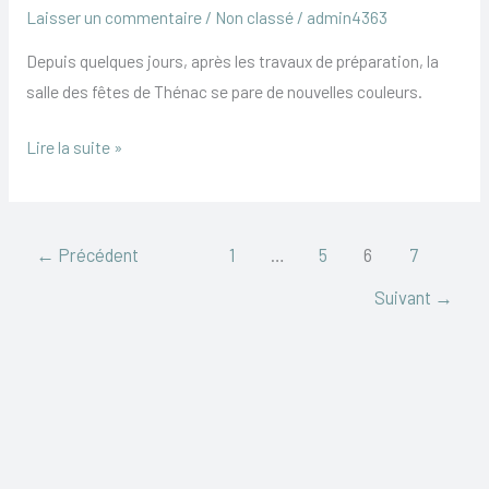
Laisser un commentaire
/
Non classé
/
admin4363
fêtes
de
Depuis quelques jours, après les travaux de préparation, la
Thénac
salle des fêtes de Thénac se pare de nouvelles couleurs.
fait
Lire la suite »
peau
neuve.
←
Précédent
1
…
5
6
7
Suivant
→