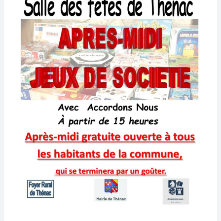
janvier
à
partir
de
15h.