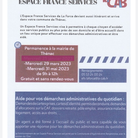
Maison
France
Services
à
la
mairie
de
Thénac.