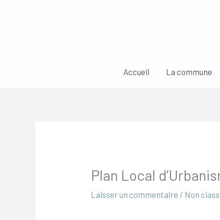
Aller
au
contenu
Accueil
La commune
Plan Local d’Urbani
Laisser un commentaire
/
Non clas