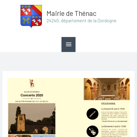
Aller
Menu
Mairie de Thénac
au
principal
24240, département de la Dordogne
contenu