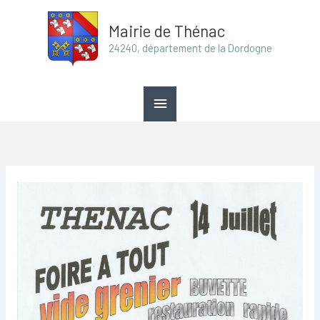
Aller
Menu
Mairie de Thénac
au
principal
24240, département de la Dordogne
contenu