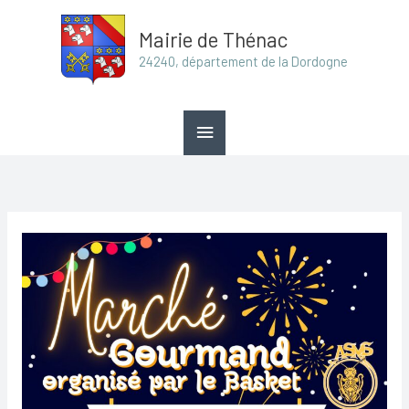
Aller
Menu
Mairie de Thénac
au
principal
24240, département de la Dordogne
contenu