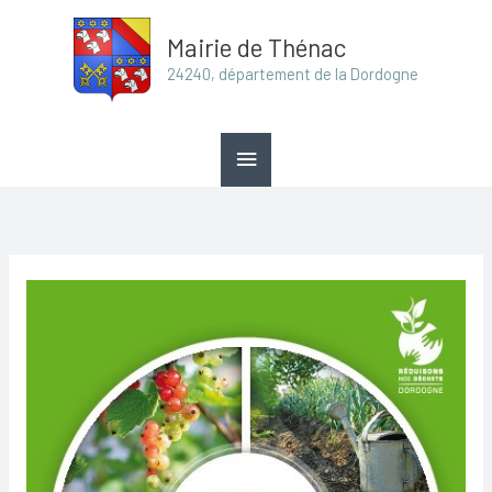
Aller
Menu
Mairie de Thénac
au
principal
24240, département de la Dordogne
contenu